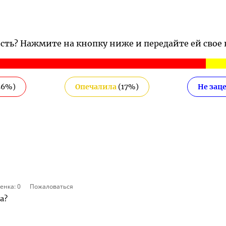
ость? Нажмите на кнопку ниже и передайте ей свое
56
%)
Опечалила
(
17
%)
Не зац
енка:
0
Пожаловаться
а?