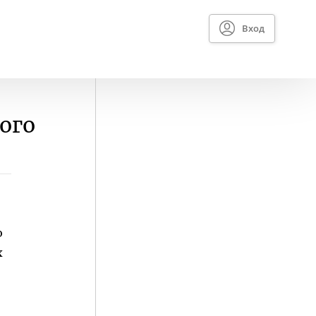
Вход
ого
о
х