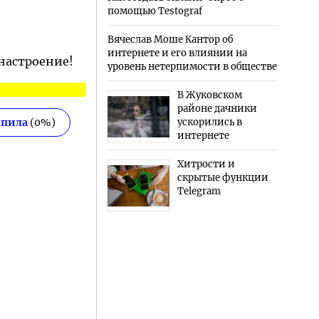
помощью Testograf
Вячеслав Моше Кантор об
интернете и его влиянии на
 настроение!
уровень нетерпимости в обществе
В Жуковском
районе дачники
епила
(
0
%)
ускорились в
интернете
Хитрости и
скрытые функции
Telegram