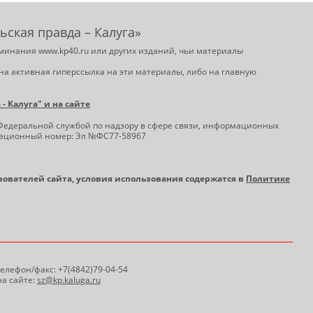
ьская правда – Калуга»
минания www.kp40.ru или других изданий, чьи материалы
на активная гиперссылка на эти материалы, либо на главную
 Калуга" и на сайте
Федеральной службой по надзору в сфере связи, информационных
трационный номер: Эл №ФС77-58967
ьзователей сайта, условия использования содержатся в
Политике
 Телефон/факс: +7(4842)79-04-54
а сайте:
sz@kp.kaluga.ru