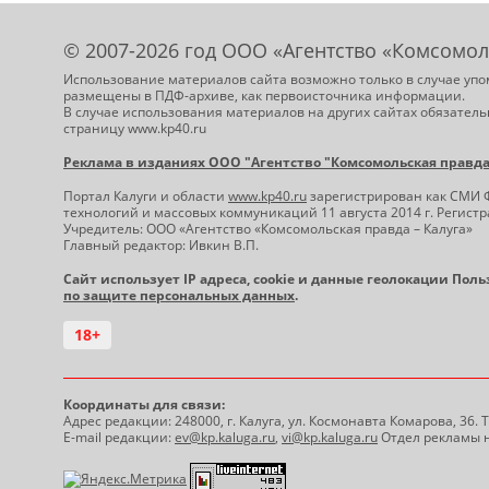
© 2007-2026 год ООО «Агентство «Комсомол
Использование материалов сайта возможно только в случае упо
размещены в ПДФ-архиве, как первоисточника информации.
В случае использования материалов на других сайтах обязатель
страницу www.kp40.ru
Реклама в изданиях ООО "Агентство "Комсомольская правда -
Портал Калуги и области
www.kp40.ru
зарегистрирован как СМИ 
технологий и массовых коммуникаций 11 августа 2014 г. Регис
Учредитель: ООО «Агентство «Комсомольская правда – Калуга»
Главный редактор: Ивкин В.П.
Сайт использует IP адреса, cookie и данные геолокации Пол
по защите персональных данных
.
18+
Координаты для связи:
Адрес редакции: 248000, г. Калуга, ул. Космонавта Комарова, 36.
E-mail редакции:
ev@kp.kaluga.ru
,
vi@kp.kaluga.ru
Отдел рекламы н