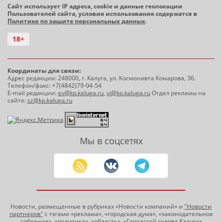
Сайт использует IP адреса, cookie и данные геолокации
Пользователей сайта, условия использования содержатся в
Политике по защите персональных данных
.
18+
Координаты для связи:
Адрес редакции: 248000, г. Калуга, ул. Космонавта Комарова, 36.
Телефон/факс: +7(4842)79-04-54
E-mail редакции:
ev@kp.kaluga.ru
,
vi@kp.kaluga.ru
Отдел рекламы на
сайте:
sz@kp.kaluga.ru
Мы в соцсетях
Новости, размещенные в рубриках «Новости компаний» и
"Новости
партнеров"
с тэгами «реклама», «городская дума», «законодательное
собрание», «политика», «область», «Городской голова Калуги»