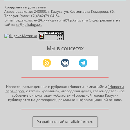
Координаты для связи:
Адрес редакции: 248000, г. Калуга, ул. Космонавта Комарова, 36.
Телефон/факс: +7(4842)79-04-54
E-mail редакции:
ev@kp.kaluga.ru
,
vi@kp.kaluga.ru
Отдел рекламы на
сайте:
sz@kp.kaluga.ru
Мы в соцсетях
Новости, размещенные в рубриках «Новости компаний» и
"Новости
партнеров"
с тэгами «реклама», «городская дума», «законодательное
собрание», «политика», «область», «Городской голова Калуги»
публикуются на договорной, рекламно-информационной основе.
Разработка сайта - alfainform.ru