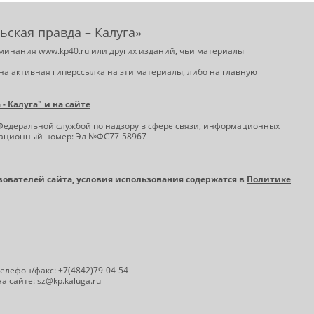
ьская правда – Калуга»
минания www.kp40.ru или других изданий, чьи материалы
на активная гиперссылка на эти материалы, либо на главную
 Калуга" и на сайте
Федеральной службой по надзору в сфере связи, информационных
трационный номер: Эл №ФС77-58967
ьзователей сайта, условия использования содержатся в
Политике
 Телефон/факс: +7(4842)79-04-54
а сайте:
sz@kp.kaluga.ru