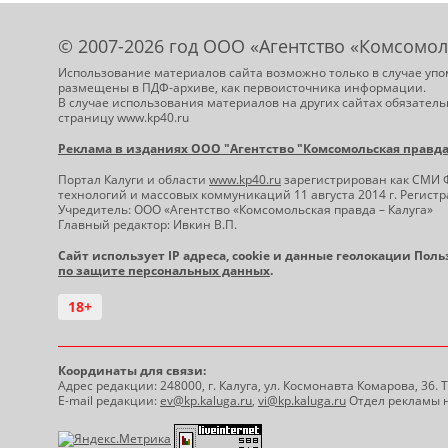
© 2007-2026 год ООО «Агентство «Комсомол
Использование материалов сайта возможно только в случае упо
размещены в ПДФ-архиве, как первоисточника информации.
В случае использования материалов на других сайтах обязатель
страницу www.kp40.ru
Реклама в изданиях ООО "Агентство "Комсомольская правда -
Портал Калуги и области
www.kp40.ru
зарегистрирован как СМИ 
технологий и массовых коммуникаций 11 августа 2014 г. Регис
Учредитель: ООО «Агентство «Комсомольская правда – Калуга»
Главный редактор: Ивкин В.П.
Сайт использует IP адреса, cookie и данные геолокации Пол
по защите персональных данных
.
18+
Координаты для связи:
Адрес редакции: 248000, г. Калуга, ул. Космонавта Комарова, 36.
E-mail редакции:
ev@kp.kaluga.ru
,
vi@kp.kaluga.ru
Отдел рекламы н