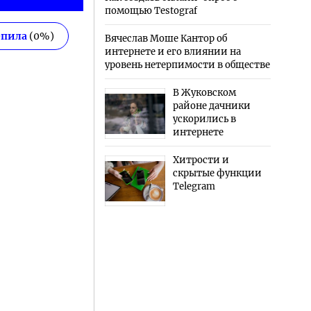
помощью Testograf
епила
(
0
%)
Вячеслав Моше Кантор об
интернете и его влиянии на
уровень нетерпимости в обществе
В Жуковском
районе дачники
ускорились в
интернете
Хитрости и
скрытые функции
Telegram