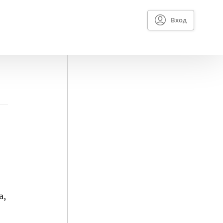
Вход
а,