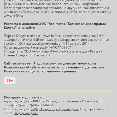
размещены в ПДФ-архиве, как первоисточника информации.
В случае использования материалов на других сайтах обязательна
активная гиперссылка на эти материалы, либо на главную страницу
www.kp40.ru
Реклама в изданиях ООО "Агентство "Комсомольская правда -
Калуга" и на сайте
Портал Калуги и области
www.kp40.ru
зарегистрирован как СМИ
Федеральной службой по надзору в сфере связи, информационных
технологий и массовых коммуникаций 11 августа 2014 г.
Регистрационный номер: Эл №ФС77-58967
Учредитель: ООО «Агентство «Комсомольская правда – Калуга»
Главный редактор: Ивкин В.П.
Сайт использует IP адреса, cookie и данные геолокации
Пользователей сайта, условия использования содержатся в
Политике по защите персональных данных
.
18+
Координаты для связи:
Адрес редакции: 248000, г. Калуга, ул. Космонавта Комарова, 36.
Телефон/факс: +7(4842)79-04-54
E-mail редакции:
ev@kp.kaluga.ru
,
vi@kp.kaluga.ru
Отдел рекламы на
сайте:
sz@kp.kaluga.ru