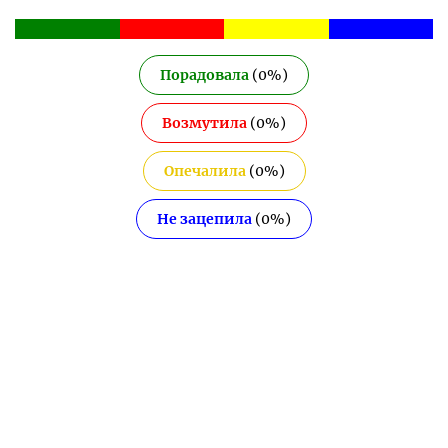
Порадовала
(
0
%)
Возмутила
(
0
%)
Опечалила
(
0
%)
Не зацепила
(
0
%)