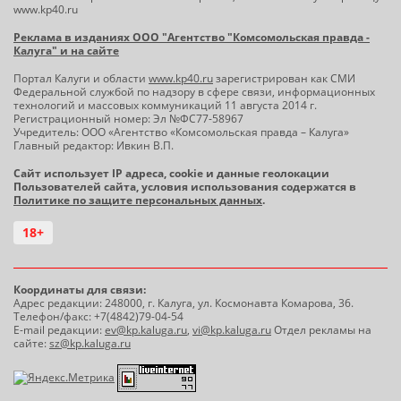
www.kp40.ru
Реклама в изданиях ООО "Агентство "Комсомольская правда -
Калуга" и на сайте
Портал Калуги и области
www.kp40.ru
зарегистрирован как СМИ
Федеральной службой по надзору в сфере связи, информационных
технологий и массовых коммуникаций 11 августа 2014 г.
Регистрационный номер: Эл №ФС77-58967
Учредитель: ООО «Агентство «Комсомольская правда – Калуга»
Главный редактор: Ивкин В.П.
Сайт использует IP адреса, cookie и данные геолокации
Пользователей сайта, условия использования содержатся в
Политике по защите персональных данных
.
18+
Координаты для связи:
Адрес редакции: 248000, г. Калуга, ул. Космонавта Комарова, 36.
Телефон/факс: +7(4842)79-04-54
E-mail редакции:
ev@kp.kaluga.ru
,
vi@kp.kaluga.ru
Отдел рекламы на
сайте:
sz@kp.kaluga.ru