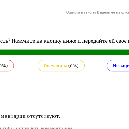
Ошибка в тексте? Выдели ее мышкой
ость? Нажмите на кнопку ниже и передайте ей свое
0
%)
Опечалила
(
0
%)
Не зац
ментарии отсутствуют.
, чтобы оставлять комментарии.