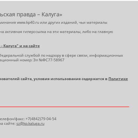
ьская правда – Калуга»
минания www.kp40.ru или других изданий, чьи материалы
на активная гиперссылка на эти материалы, либо на главную
 Калуга" и на сайте
Федеральной службой по надзору в сфере связи, информационных
трационный номер: Эл №ФС77-58967
ьзователей сайта, условия использования содержатся в
Политике
 Телефон/факс: +7(4842)79-04-54
а сайте:
sz@kp.kaluga.ru