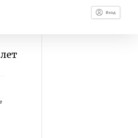
Вход
 лет
е