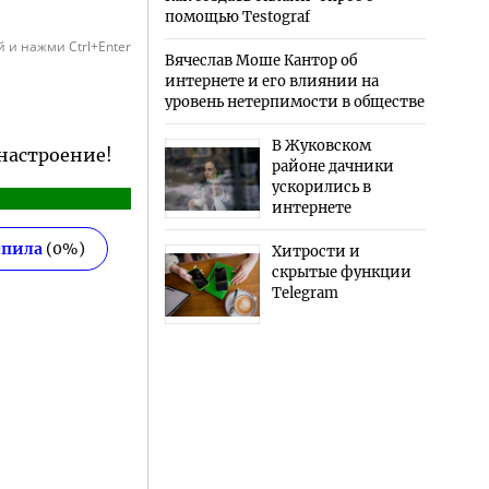
помощью Testograf
 и нажми Ctrl+Enter
Вячеслав Моше Кантор об
интернете и его влиянии на
уровень нетерпимости в обществе
В Жуковском
 настроение!
районе дачники
ускорились в
интернете
епила
(
0
%)
Хитрости и
скрытые функции
Telegram