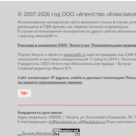
© 2007-2026 год ООО «Агентство «Комсомол
Использование материалов сайта возможно только в случае упо
размещены в ПДФ-архиве, как первоисточника информации.
В случае использования материалов на других сайтах обязатель
страницу www.kp40.ru
Реклама в изданиях ООО "Агентство "Комсомольская правда -
Портал Калуги и области
www.kp40.ru
зарегистрирован как СМИ 
технологий и массовых коммуникаций 11 августа 2014 г. Регис
Учредитель: ООО «Агентство «Комсомольская правда – Калуга»
Главный редактор: Ивкин В.П.
Сайт использует IP адреса, cookie и данные геолокации Пол
по защите персональных данных
.
18+
Координаты для связи:
Адрес редакции: 248000, г. Калуга, ул. Космонавта Комарова, 36.
E-mail редакции:
ev@kp.kaluga.ru
,
vi@kp.kaluga.ru
Отдел рекламы н