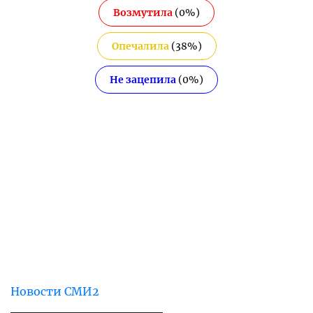
Возмутила
(
0
%)
Опечалила
(
38
%)
Не зацепила
(
0
%)
Новости СМИ2