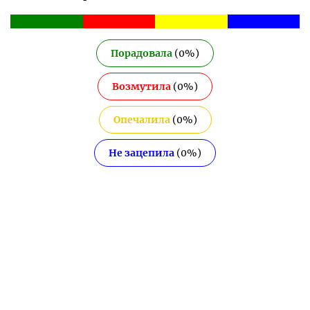
Порадовала
(
0
%)
Возмутила
(
0
%)
Опечалила
(
0
%)
Не зацепила
(
0
%)