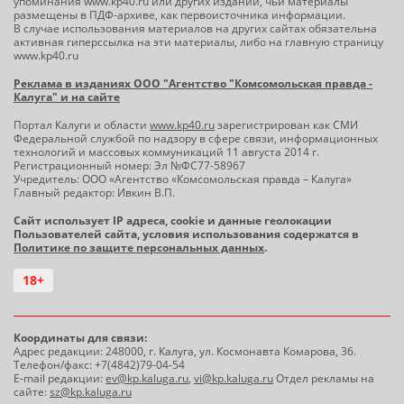
упоминания www.kp40.ru или других изданий, чьи материалы
размещены в ПДФ-архиве, как первоисточника информации.
В случае использования материалов на других сайтах обязательна
активная гиперссылка на эти материалы, либо на главную страницу
www.kp40.ru
Реклама в изданиях ООО "Агентство "Комсомольская правда -
Калуга" и на сайте
Портал Калуги и области
www.kp40.ru
зарегистрирован как СМИ
Федеральной службой по надзору в сфере связи, информационных
технологий и массовых коммуникаций 11 августа 2014 г.
Регистрационный номер: Эл №ФС77-58967
Учредитель: ООО «Агентство «Комсомольская правда – Калуга»
Главный редактор: Ивкин В.П.
Сайт использует IP адреса, cookie и данные геолокации
Пользователей сайта, условия использования содержатся в
Политике по защите персональных данных
.
18+
Координаты для связи:
Адрес редакции: 248000, г. Калуга, ул. Космонавта Комарова, 36.
Телефон/факс: +7(4842)79-04-54
E-mail редакции:
ev@kp.kaluga.ru
,
vi@kp.kaluga.ru
Отдел рекламы на
сайте:
sz@kp.kaluga.ru