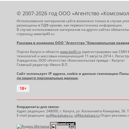
© 2007-2026 год ООО «Агентство «Комсомол
Использование материалов сайта возможно только в случае упо
размещены в ПДФ-архиве, как первоисточника информации.
В случае использования материалов на других сайтах обязатель
страницу www.kp40.ru
Реклама в изданиях ООО "Агентство "Комсомольская правда -
Портал Калуги и области
www.kp40.ru
зарегистрирован как СМИ 
технологий и массовых коммуникаций 11 августа 2014 г. Регис
Учредитель: ООО «Агентство «Комсомольская правда – Калуга»
Главный редактор: Ивкин В.П.
Сайт использует IP адреса, cookie и данные геолокации Пол
по защите персональных данных
.
18+
Координаты для связи:
Адрес редакции: 248000, г. Калуга, ул. Космонавта Комарова, 36.
E-mail редакции:
ev@kp.kaluga.ru
,
vi@kp.kaluga.ru
Отдел рекламы н