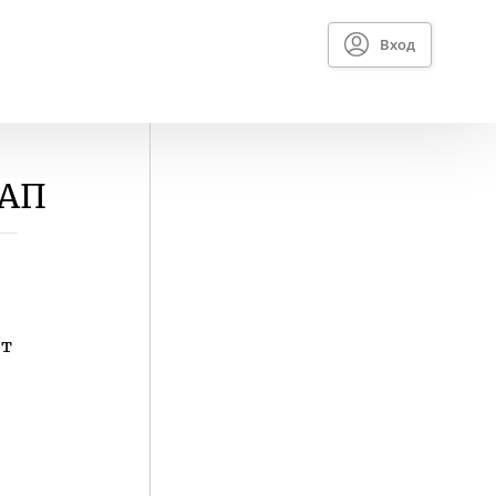
Вход
ФАП
ют