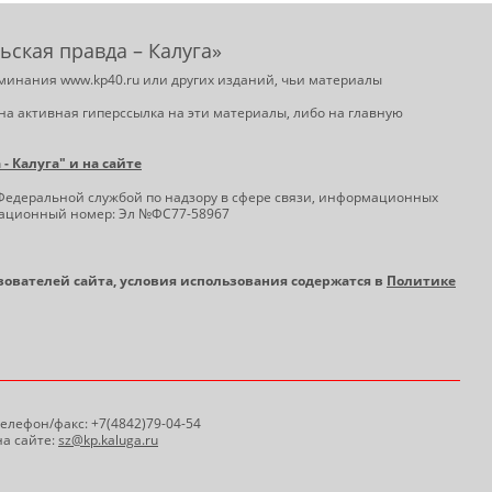
ьская правда – Калуга»
минания www.kp40.ru или других изданий, чьи материалы
на активная гиперссылка на эти материалы, либо на главную
 Калуга" и на сайте
Федеральной службой по надзору в сфере связи, информационных
трационный номер: Эл №ФС77-58967
ьзователей сайта, условия использования содержатся в
Политике
 Телефон/факс: +7(4842)79-04-54
а сайте:
sz@kp.kaluga.ru