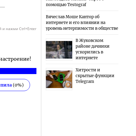
помощью Testograf
Вячеслав Моше Кантор об
интернете и его влиянии на
уровень нетерпимости в обществе
 и нажми Ctrl+Enter
В Жуковском
районе дачники
ускорились в
интернете
 настроение!
Хитрости и
скрытые функции
Telegram
епила
(
0
%)