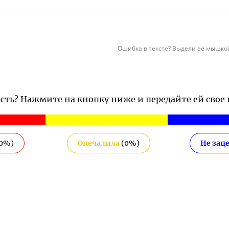
Ошибка в тексте? Выдели ее мышкой
ость? Нажмите на кнопку ниже и передайте ей свое
0
%)
Опечалила
(
0
%)
Не зац