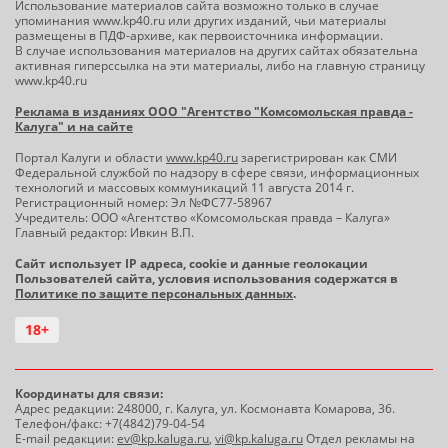
Использование материалов сайта возможно только в случае
упоминания www.kp40.ru или других изданий, чьи материалы
размещены в ПДФ-архиве, как первоисточника информации.
В случае использования материалов на других сайтах обязательна
активная гиперссылка на эти материалы, либо на главную страницу
www.kp40.ru
Реклама в изданиях ООО "Агентство "Комсомольская правда -
Калуга" и на сайте
Портал Калуги и области
www.kp40.ru
зарегистрирован как СМИ
Федеральной службой по надзору в сфере связи, информационных
технологий и массовых коммуникаций 11 августа 2014 г.
Регистрационный номер: Эл №ФС77-58967
Учредитель: ООО «Агентство «Комсомольская правда – Калуга»
Главный редактор: Ивкин В.П.
Сайт использует IP адреса, cookie и данные геолокации
Пользователей сайта, условия использования содержатся в
Политике по защите персональных данных
.
18+
Координаты для связи:
Адрес редакции: 248000, г. Калуга, ул. Космонавта Комарова, 36.
Телефон/факс: +7(4842)79-04-54
E-mail редакции:
ev@kp.kaluga.ru
,
vi@kp.kaluga.ru
Отдел рекламы на