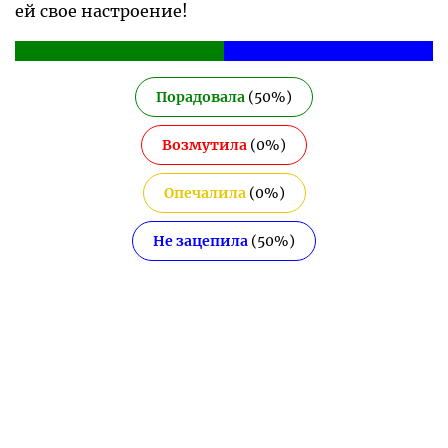
ей свое настроение!
Порадовала
(
50
%)
Возмутила
(
0
%)
Опечалила
(
0
%)
Не зацепила
(
50
%)