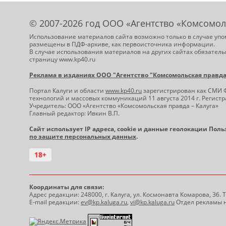
© 2007-2026 год ООО «Агентство «Комсомол
Использование материалов сайта возможно только в случае упо
размещены в ПДФ-архиве, как первоисточника информации.
В случае использования материалов на других сайтах обязатель
страницу www.kp40.ru
Реклама в изданиях ООО "Агентство "Комсомольская правда -
Портал Калуги и области
www.kp40.ru
зарегистрирован как СМИ 
технологий и массовых коммуникаций 11 августа 2014 г. Регис
Учредитель: ООО «Агентство «Комсомольская правда – Калуга»
Главный редактор: Ивкин В.П.
Сайт использует IP адреса, cookie и данные геолокации Пол
по защите персональных данных
.
18+
Координаты для связи:
Адрес редакции: 248000, г. Калуга, ул. Космонавта Комарова, 36.
E-mail редакции:
ev@kp.kaluga.ru
,
vi@kp.kaluga.ru
Отдел рекламы н