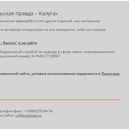
ьская правда – Калуга»
минания www.kp40.ru или других изданий, чьи материалы
на активная гиперссылка на эти материалы, либо на главную
 Калуга" и на сайте
Федеральной службой по надзору в сфере связи, информационных
трационный номер: Эл №ФС77-58967
ьзователей сайта, условия использования содержатся в
Политике
 Телефон/факс: +7(4842)79-04-54
а сайте:
sz@kp.kaluga.ru