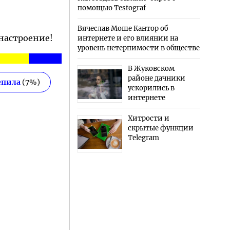
помощью Testograf
Вячеслав Моше Кантор об
 настроение!
интернете и его влиянии на
уровень нетерпимости в обществе
В Жуковском
районе дачники
епила
(
7
%)
ускорились в
интернете
Хитрости и
скрытые функции
Telegram