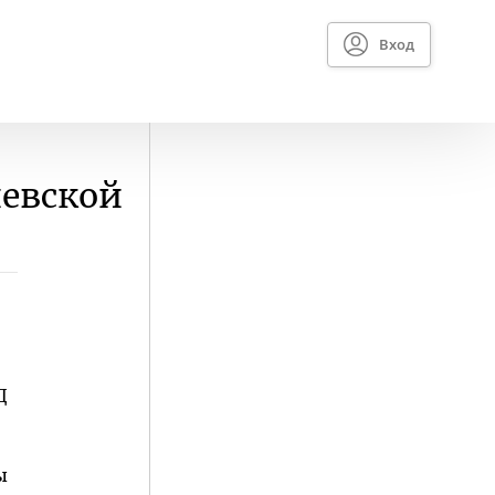
Вход
иевской
Д
ы