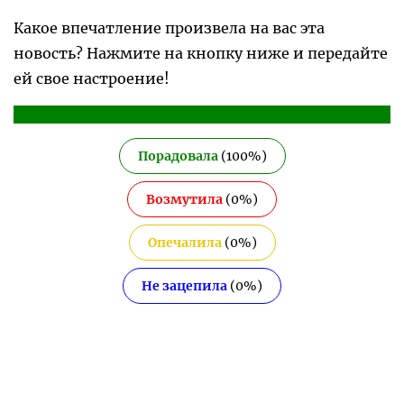
Какое впечатление произвела на вас эта
новость? Нажмите на кнопку ниже и передайте
ей свое настроение!
Порадовала
(
100
%)
Возмутила
(
0
%)
Опечалила
(
0
%)
Не зацепила
(
0
%)