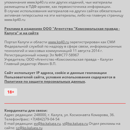
упоминания www.kp40.ru или других изданий, чьи материалы
размещены в ПДФ-архиве, как первоисточника информации.
В случае использования материалов на других сайтах обязательна
активная гиперссылка на эти материалы, либо на главную страницу
www.kp40.ru
Реклама в изданиях ООО "Агентство "Комсомольская правда -
Калуга" и на сайте
Портал Калуги и области
www.kp40.ru
зарегистрирован как СМИ
Федеральной службой по надзору в сфере связи, информационных
технологий и массовых коммуникаций 11 августа 2014 г.
Регистрационный номер: Эл №ФС77-58967
Учредитель: ООО «Агентство «Комсомольская правда – Калуга»
Главный редактор: Ивкин В.П.
Сайт использует IP адреса, cookie и данные геолокации
Пользователей сайта, условия использования содержатся в
Политике по защите персональных данных
.
18+
Координаты для связи:
Адрес редакции: 248000, г. Калуга, ул. Космонавта Комарова, 36.
Телефон/факс: +7(4842)79-04-54
E-mail редакции:
ev@kp.kaluga.ru
,
vi@kp.kaluga.ru
Отдел рекламы на
сайте:
sz@kp.kaluga.ru