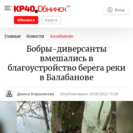
Вход
Обнинск
Калуга
Главная
Новости
Балабаново
Бобры-диверсанты
вмешались в
благоустройство берега реки
в Балабанове
Диана Коршикова
Опубликовано:
20.09.2022 15:28