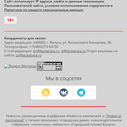
Сайт использует IP адреса, cookie и данные геолокации
Пользователей сайта, условия использования содержатся в
Политике по защите персональных данных
.
18+
Координаты для связи:
Адрес редакции: 248000, г. Калуга, ул. Космонавта Комарова, 36.
Телефон/факс: +7(4842)79-04-54
E-mail редакции:
ev@kp.kaluga.ru
,
vi@kp.kaluga.ru
Отдел рекламы на
сайте:
sz@kp.kaluga.ru
Мы в соцсетях
Новости, размещенные в рубриках «Новости компаний» и
"Новости
партнеров"
с тэгами «реклама», «городская дума», «законодательное
собрание», «политика», «область», «Городской голова Калуги»