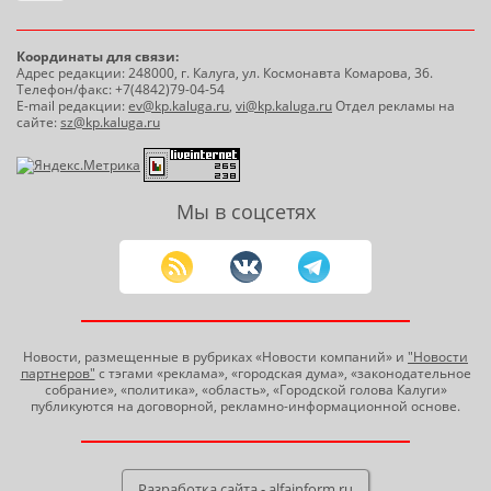
Координаты для связи:
Адрес редакции: 248000, г. Калуга, ул. Космонавта Комарова, 36.
Телефон/факс: +7(4842)79-04-54
E-mail редакции:
ev@kp.kaluga.ru
,
vi@kp.kaluga.ru
Отдел рекламы на
сайте:
sz@kp.kaluga.ru
Мы в соцсетях
Новости, размещенные в рубриках «Новости компаний» и
"Новости
партнеров"
с тэгами «реклама», «городская дума», «законодательное
собрание», «политика», «область», «Городской голова Калуги»
публикуются на договорной, рекламно-информационной основе.
Разработка сайта - alfainform.ru