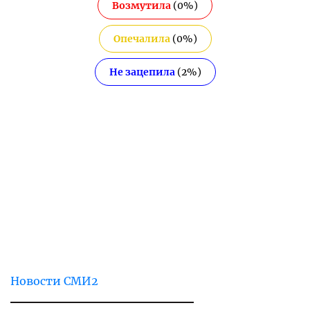
Возмутила
(
0
%)
Опечалила
(
0
%)
Не зацепила
(
2
%)
Новости СМИ2