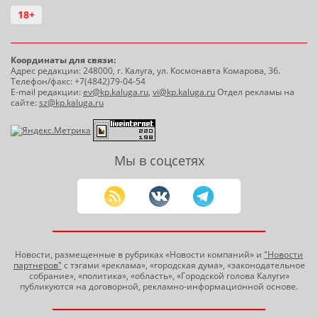
18+
Координаты для связи:
Адрес редакции: 248000, г. Калуга, ул. Космонавта Комарова, 36.
Телефон/факс: +7(4842)79-04-54
E-mail редакции:
ev@kp.kaluga.ru
,
vi@kp.kaluga.ru
Отдел рекламы на
сайте:
sz@kp.kaluga.ru
Мы в соцсетях
Новости, размещенные в рубриках «Новости компаний» и
"Новости
партнеров"
с тэгами «реклама», «городская дума», «законодательное
собрание», «политика», «область», «Городской голова Калуги»
публикуются на договорной, рекламно-информационной основе.