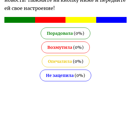
ей свое настроение!
Порадовала
(
0
%)
Возмутила
(
0
%)
Опечалила
(
0
%)
Не зацепила
(
0
%)