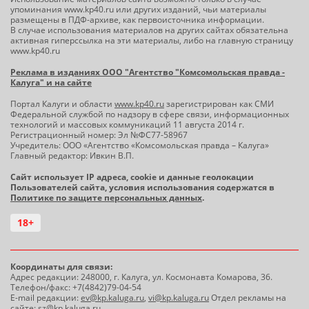
упоминания www.kp40.ru или других изданий, чьи материалы
размещены в ПДФ-архиве, как первоисточника информации.
В случае использования материалов на других сайтах обязательна
активная гиперссылка на эти материалы, либо на главную страницу
www.kp40.ru
Реклама в изданиях ООО "Агентство "Комсомольская правда -
Калуга" и на сайте
Портал Калуги и области
www.kp40.ru
зарегистрирован как СМИ
Федеральной службой по надзору в сфере связи, информационных
технологий и массовых коммуникаций 11 августа 2014 г.
Регистрационный номер: Эл №ФС77-58967
Учредитель: ООО «Агентство «Комсомольская правда – Калуга»
Главный редактор: Ивкин В.П.
Сайт использует IP адреса, cookie и данные геолокации
Пользователей сайта, условия использования содержатся в
Политике по защите персональных данных
.
18+
Координаты для связи:
Адрес редакции: 248000, г. Калуга, ул. Космонавта Комарова, 36.
Телефон/факс: +7(4842)79-04-54
E-mail редакции:
ev@kp.kaluga.ru
,
vi@kp.kaluga.ru
Отдел рекламы на
сайте:
sz@kp.kaluga.ru