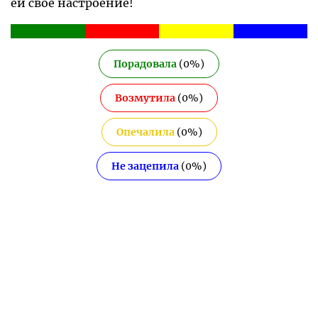
ей свое настроение!
Порадовала
(
0
%)
Возмутила
(
0
%)
Опечалила
(
0
%)
Не зацепила
(
0
%)