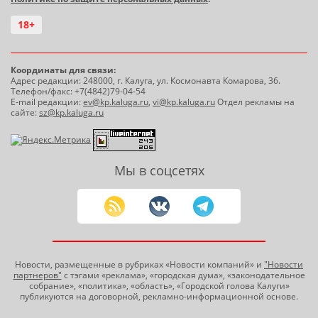
18+
Координаты для связи:
Адрес редакции: 248000, г. Калуга, ул. Космонавта Комарова, 36.
Телефон/факс: +7(4842)79-04-54
E-mail редакции:
ev@kp.kaluga.ru
,
vi@kp.kaluga.ru
Отдел рекламы на
сайте:
sz@kp.kaluga.ru
Мы в соцсетях
Новости, размещенные в рубриках «Новости компаний» и
"Новости
партнеров"
с тэгами «реклама», «городская дума», «законодательное
собрание», «политика», «область», «Городской голова Калуги»
публикуются на договорной, рекламно-информационной основе.