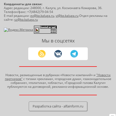
Координаты для связи:
Адрес редакции: 248000, г. Калуга, ул. Космонавта Комарова, 36.
Телефон/факс: +7(4842)79-04-54
E-mail редакции:
ev@kp.kaluga.ru
,
vi@kp.kaluga.ru
Отдел рекламы на
сайте:
sz@kp.kaluga.ru
Мы в соцсетях
Новости, размещенные в рубриках «Новости компаний» и
"Новости
партнеров"
с тэгами «реклама», «городская дума», «законодательное
собрание», «политика», «область», «Городской голова Калуги»
публикуются на договорной, рекламно-информационной основе.
Разработка сайта - alfainform.ru