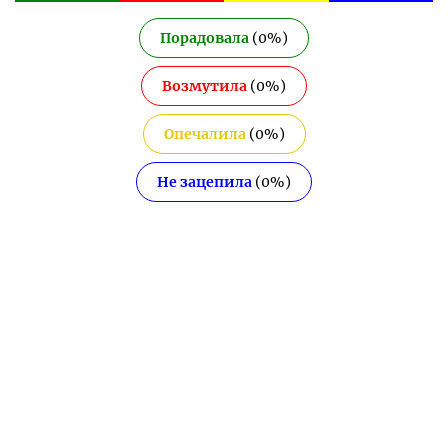
Порадовала
(
0
%)
Возмутила
(
0
%)
Опечалила
(
0
%)
Не зацепила
(
0
%)