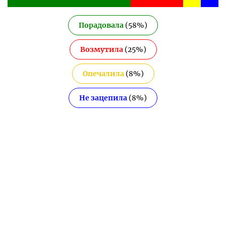
Порадовала
(
58
%)
Возмутила
(
25
%)
Опечалила
(
8
%)
Не зацепила
(
8
%)