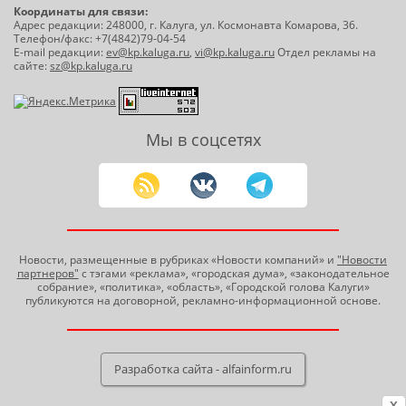
Координаты для связи:
Адрес редакции: 248000, г. Калуга, ул. Космонавта Комарова, 36.
Телефон/факс: +7(4842)79-04-54
E-mail редакции:
ev@kp.kaluga.ru
,
vi@kp.kaluga.ru
Отдел рекламы на
сайте:
sz@kp.kaluga.ru
Мы в соцсетях
Новости, размещенные в рубриках «Новости компаний» и
"Новости
партнеров"
с тэгами «реклама», «городская дума», «законодательное
собрание», «политика», «область», «Городской голова Калуги»
публикуются на договорной, рекламно-информационной основе.
Разработка сайта - alfainform.ru
X