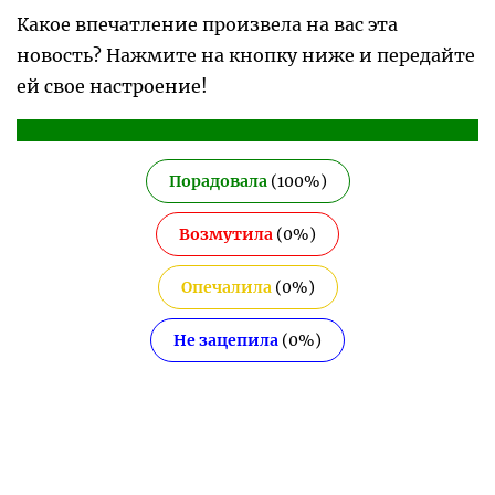
Какое впечатление произвела на вас эта
новость? Нажмите на кнопку ниже и передайте
ей свое настроение!
Порадовала
(
100
%)
Возмутила
(
0
%)
Опечалила
(
0
%)
Не зацепила
(
0
%)