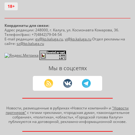
18+
Координаты для связи:
Адрес редакции: 248000, г. Калуга, ул. Космонавта Комарова, 36.
Телефон/факс: +7(4842)79-04-54
E-mail редакции:
ev@kp.kaluga.ru
,
vi@kp.kaluga.ru
Отдел рекламы на
сайте:
sz@kp.kaluga.ru
Мы в соцсетях
Новости, размещенные в рубриках «Новости компаний» и
"Новости
партнеров"
с тэгами «реклама», «городская дума», «законодательное
собрание», «политика», «область», «Городской голова Калуги»
публикуются на договорной, рекламно-информационной основе.