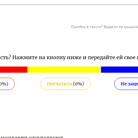
Ошибка в тексте? Выдели ее мышкой
ость? Нажмите на кнопку ниже и передайте ей свое
0
%)
Опечалила
(
0
%)
Не зац
ментарии отсутствуют.