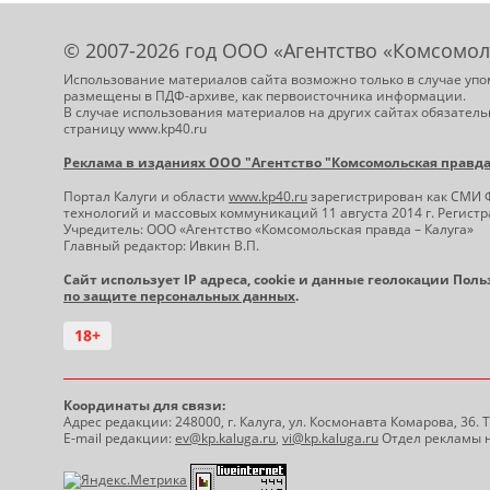
© 2007-2026 год ООО «Агентство «Комсомол
Использование материалов сайта возможно только в случае упо
размещены в ПДФ-архиве, как первоисточника информации.
В случае использования материалов на других сайтах обязатель
страницу www.kp40.ru
Реклама в изданиях ООО "Агентство "Комсомольская правда -
Портал Калуги и области
www.kp40.ru
зарегистрирован как СМИ 
технологий и массовых коммуникаций 11 августа 2014 г. Регис
Учредитель: ООО «Агентство «Комсомольская правда – Калуга»
Главный редактор: Ивкин В.П.
Сайт использует IP адреса, cookie и данные геолокации Пол
по защите персональных данных
.
18+
Координаты для связи:
Адрес редакции: 248000, г. Калуга, ул. Космонавта Комарова, 36.
E-mail редакции:
ev@kp.kaluga.ru
,
vi@kp.kaluga.ru
Отдел рекламы н