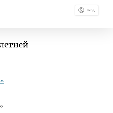
Вход
-летней
ом
ло