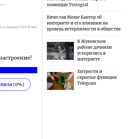
помощью Testograf
Вячеслав Моше Кантор об
интернете и его влиянии на
 и нажми Ctrl+Enter
уровень нетерпимости в обществе
В Жуковском
районе дачники
ускорились в
 настроение!
интернете
Хитрости и
скрытые функции
Telegram
епила
(
0
%)