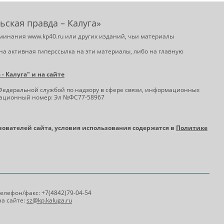
ьская правда – Калуга»
минания www.kp40.ru или других изданий, чьи материалы
на активная гиперссылка на эти материалы, либо на главную
 Калуга" и на сайте
Федеральной службой по надзору в сфере связи, информационных
трационный номер: Эл №ФС77-58967
ьзователей сайта, условия использования содержатся в
Политике
 Телефон/факс: +7(4842)79-04-54
а сайте:
sz@kp.kaluga.ru