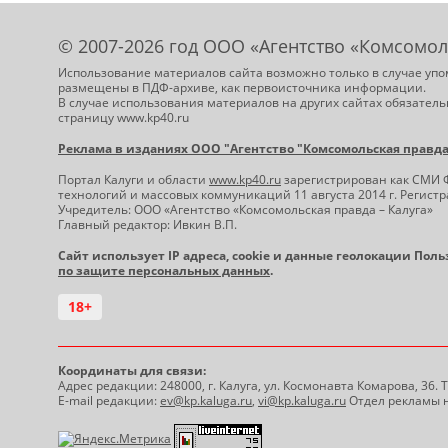
© 2007-2026 год ООО «Агентство «Комсомол
Использование материалов сайта возможно только в случае упо
размещены в ПДФ-архиве, как первоисточника информации.
В случае использования материалов на других сайтах обязатель
страницу www.kp40.ru
Реклама в изданиях ООО "Агентство "Комсомольская правда -
Портал Калуги и области
www.kp40.ru
зарегистрирован как СМИ 
технологий и массовых коммуникаций 11 августа 2014 г. Регис
Учредитель: ООО «Агентство «Комсомольская правда – Калуга»
Главный редактор: Ивкин В.П.
Сайт использует IP адреса, cookie и данные геолокации Пол
по защите персональных данных
.
18+
Координаты для связи:
Адрес редакции: 248000, г. Калуга, ул. Космонавта Комарова, 36.
E-mail редакции:
ev@kp.kaluga.ru
,
vi@kp.kaluga.ru
Отдел рекламы н