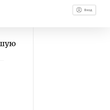
Вход
вшую