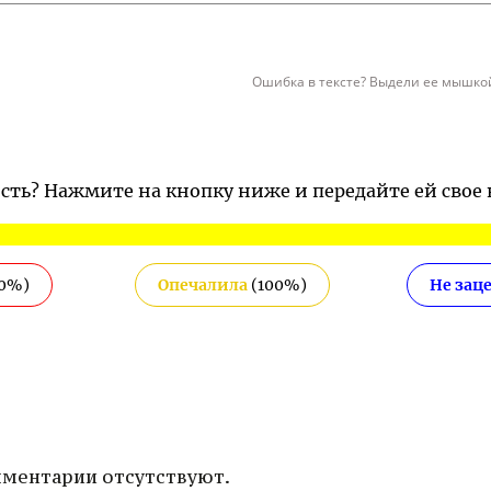
Ошибка в тексте? Выдели ее мышкой
ость? Нажмите на кнопку ниже и передайте ей свое
0
%)
Опечалила
(
100
%)
Не зац
ментарии отсутствуют.