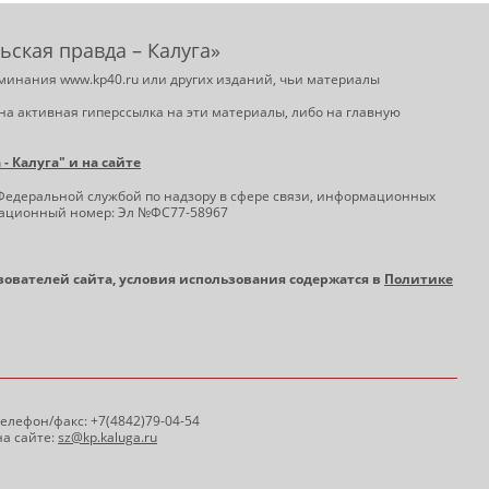
ьская правда – Калуга»
минания www.kp40.ru или других изданий, чьи материалы
на активная гиперссылка на эти материалы, либо на главную
 Калуга" и на сайте
Федеральной службой по надзору в сфере связи, информационных
трационный номер: Эл №ФС77-58967
ьзователей сайта, условия использования содержатся в
Политике
 Телефон/факс: +7(4842)79-04-54
а сайте:
sz@kp.kaluga.ru