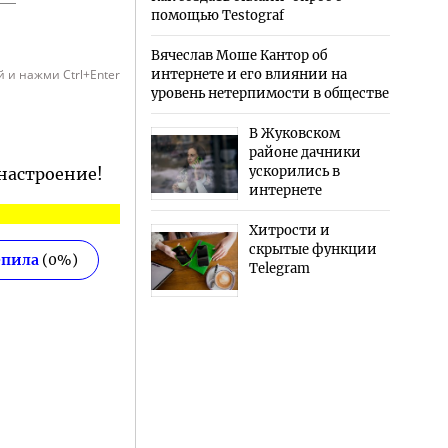
помощью Testograf
Вячеслав Моше Кантор об
 и нажми Ctrl+Enter
интернете и его влиянии на
уровень нетерпимости в обществе
В Жуковском
районе дачники
ускорились в
 настроение!
интернете
Хитрости и
скрытые функции
епила
(
0
%)
Telegram