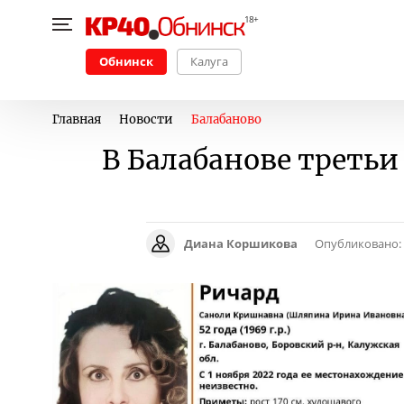
Обнинск
Калуга
Главная
Новости
Балабаново
В Балабанове треть
Диана Коршикова
Опубликовано: