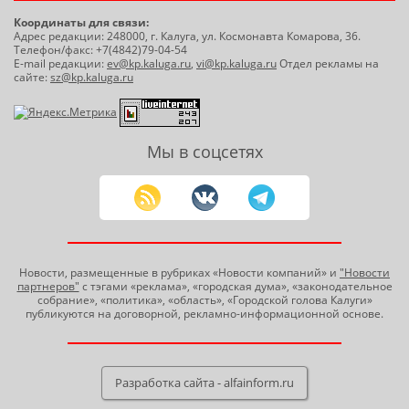
Координаты для связи:
Адрес редакции: 248000, г. Калуга, ул. Космонавта Комарова, 36.
Телефон/факс: +7(4842)79-04-54
E-mail редакции:
ev@kp.kaluga.ru
,
vi@kp.kaluga.ru
Отдел рекламы на
сайте:
sz@kp.kaluga.ru
Мы в соцсетях
Новости, размещенные в рубриках «Новости компаний» и
"Новости
партнеров"
с тэгами «реклама», «городская дума», «законодательное
собрание», «политика», «область», «Городской голова Калуги»
публикуются на договорной, рекламно-информационной основе.
Разработка сайта - alfainform.ru