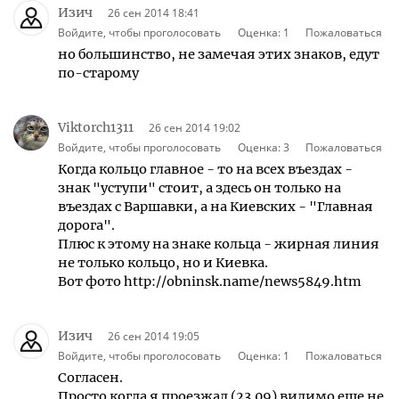
Изич
26 сен 2014 18:41
Войдите, чтобы проголосовать
Оценка:
1
Пожаловаться
но большинство, не замечая этих знаков, едут
по-старому
Viktorch1311
26 сен 2014 19:02
Войдите, чтобы проголосовать
Оценка:
3
Пожаловаться
Когда кольцо главное - то на всех въездах -
знак "уступи" стоит, а здесь он только на
въездах с Варшавки, а на Киевских - "Главная
дорога".
Плюс к этому на знаке кольца - жирная линия
не только кольцо, но и Киевка.
Вот фото http://obninsk.name/news5849.htm
Изич
26 сен 2014 19:05
Войдите, чтобы проголосовать
Оценка:
1
Пожаловаться
Согласен.
Просто когда я проезжал (23.09) видимо еще не