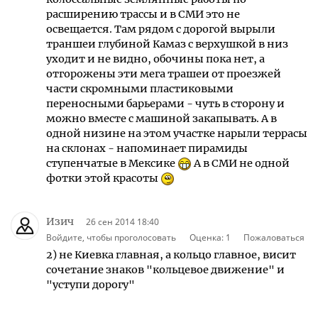
расширению трассы и в СМИ это не
освещается. Там рядом с дорогой вырыли
траншеи глубиной Камаз с верхушкой в низ
уходит и не видно, обочины пока нет, а
отгорожены эти мега трашеи от проезжей
части скромными пластиковыми
переносными барьерами - чуть в сторону и
можно вместе с машиной закапывать. А в
одной низине на этом участке нарыли террасы
на склонах - напоминает пирамиды
ступенчатые в Мексике
А в СМИ не одной
фотки этой красоты
Изич
26 сен 2014 18:40
Войдите, чтобы проголосовать
Оценка:
1
Пожаловаться
2) не Киевка главная, а кольцо главное, висит
сочетание знаков "кольцевое движение" и
"уступи дорогу"