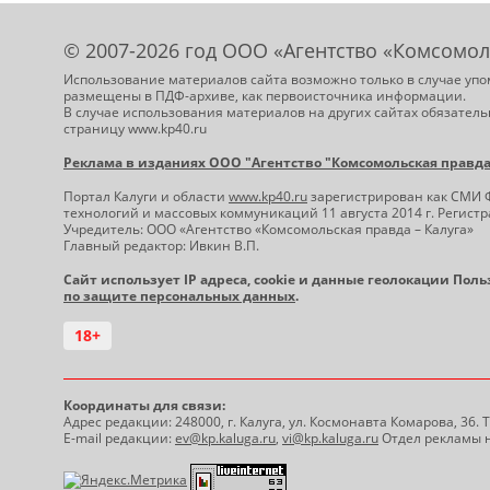
© 2007-2026 год ООО «Агентство «Комсомол
Использование материалов сайта возможно только в случае упо
размещены в ПДФ-архиве, как первоисточника информации.
В случае использования материалов на других сайтах обязатель
страницу www.kp40.ru
Реклама в изданиях ООО "Агентство "Комсомольская правда -
Портал Калуги и области
www.kp40.ru
зарегистрирован как СМИ 
технологий и массовых коммуникаций 11 августа 2014 г. Регис
Учредитель: ООО «Агентство «Комсомольская правда – Калуга»
Главный редактор: Ивкин В.П.
Сайт использует IP адреса, cookie и данные геолокации Пол
по защите персональных данных
.
18+
Координаты для связи:
Адрес редакции: 248000, г. Калуга, ул. Космонавта Комарова, 36.
E-mail редакции:
ev@kp.kaluga.ru
,
vi@kp.kaluga.ru
Отдел рекламы н