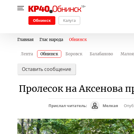
Обнинск
Калуга
Главная
Глас народа
Обнинск
Лента
Обнинск
Боровск
Балабаново
Малоя
Оставить сообщение
Пролесок на Аксенова 
Прислал читатель:
Мелкая
Опуб