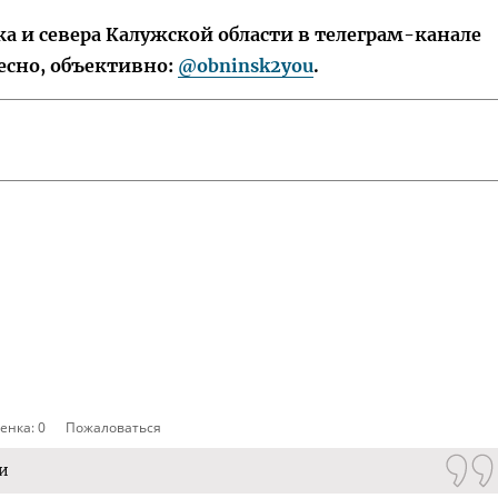
 и севера Калужской области в телеграм-канале
есно, объективно:
@obninsk2you
.
енка:
0
Пожаловаться
 и