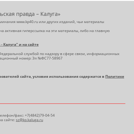
ьская правда – Калуга»
минания www.kp40.ru или других изданий, чьи материалы
на активная гиперссылка на эти материалы, либо на главную
 Калуга" и на сайте
Федеральной службой по надзору в сфере связи, информационных
трационный номер: Эл №ФС77-58967
ьзователей сайта, условия использования содержатся в
Политике
 Телефон/факс: +7(4842)79-04-54
а сайте:
sz@kp.kaluga.ru