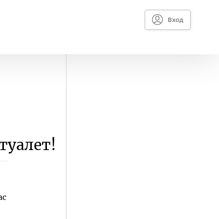
Вход
туалет!
ас